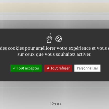
e des cookies pour améliorer votre expérience et vous
sur ceux que vous souhaitez activer.
4:00
e dans Médiapart) Pendant dix ans, Emmanuel Macron a promis de prép
Tout accepter
Tout refuser
Personnaliser
12:00