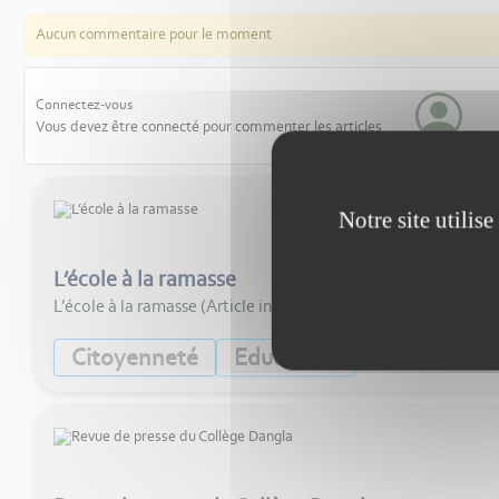
Aucun commentaire pour le moment
Connectez-vous
Vous devez être connecté pour commenter les articles
Notre site utilis
L’école à la ramasse
L’école à la ramasse (Article inspiré d’une publication paru
Citoyenneté
Education