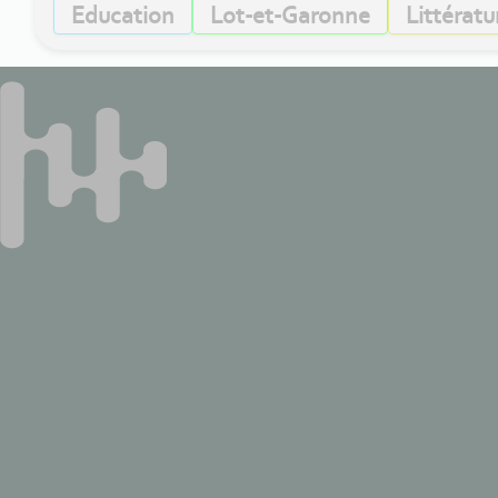
Education
Lot-et-Garonne
Littératu