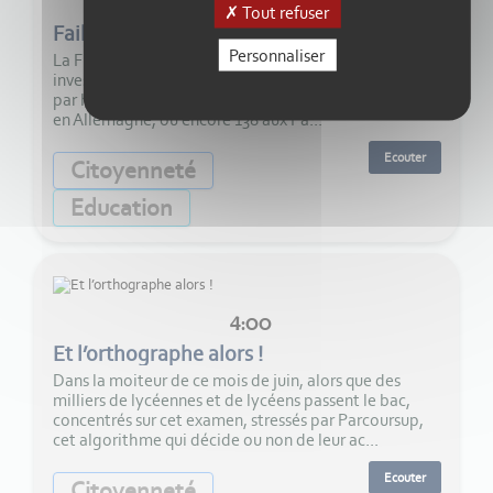
4:00
Tout refuser
Faillite d'État
Personnaliser
La France figure parmi les pays d’Europe qui
investissent le moins dans la justice, 77 euros par an et
par habitant, contre 96 en Espagne, 100 en Italie, 136
en Allemagne, ou encore 138 aux Pa...
Ecouter
Citoyenneté
Education
4:00
Et l’orthographe alors !
Dans la moiteur de ce mois de juin, alors que des
milliers de lycéennes et de lycéens passent le bac,
concentrés sur cet examen, stressés par Parcoursup,
cet algorithme qui décide ou non de leur ac...
Ecouter
Citoyenneté