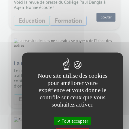
Voici la revue de presse du Collège Paul Dangla à
Agen. Bonne écoute !
Ecouter
Education
Formation
4:00
La réussite des uns ne saurait « se payer » de l’échec des autres
Le ministre de l’Éducation nationale, Édouard Geffray,
Notre site utilise des cookies
a affirmé le 19 mai en conférence de presse que « toute
copie qui n’a pas un niveau suffisant en termes
pour améliorer votre
d’orthographe, de syntaxe et de...
expérience et vous donne le
contrôle sur ceux que vous
Ecouter
Education
souhaitez activer.
Tout accepter