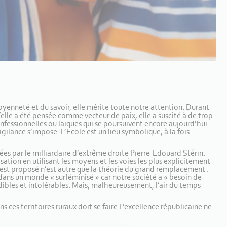
itoyenneté et du savoir, elle mérite toute notre attention. Durant
’elle a été pensée comme vecteur de paix, elle a suscité à de trop
onfessionnelles ou laïques qui se poursuivent encore aujourd’hui
gilance s’impose. L’Ecole est un lieu symbolique, à la fois
ncées par le milliardaire d’extrême droite Pierre-Edouard Stérin.
tion en utilisant les moyens et les voies les plus explicitement
 est proposé n’est autre que la théorie du grand remplacement :
dans un monde « surféminisé » car notre société a « besoin de
dibles et intolérables. Mais, malheureusement, l’air du temps
s ces territoires ruraux doit se faire L’excellence républicaine ne