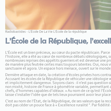
Radiobastides - L’École De La Vie L’École de la république
L’École de la République, l’exce
L’École est un bien précieux, au cœur du pacte républicain. Parce q
l’histoire, elle a été au cœur de nombreux débats idéologiques, so
nombreuses reprises des appétits guerriers et est devenue une proi
de manière plus feutrée certes mais toujours latentes. Oui, nous v
sanctuaire et agora. Un espace hors menace, ouvert sur le monde,
Dernière attaque en date, la création d’écoles privées hors contrat,
Accusant les écoles de la République de véhiculer une idéologie w
et implicitement dangereux. Soyons clairs : il n’est pas question
non mixité, histoire de France à géométrie variable, permettant a
chefs, d’hommes capables d’idéaux. » Au nom de ce qu’est l’École,
laisse s’installer l’idée que de tels lieux pourraient avoir leur pla
C’est au nom de l’État, de la République, de ses valeurs que la reco
doit pas céder un pouce face à « Excellence ruralité ". Par fidélit