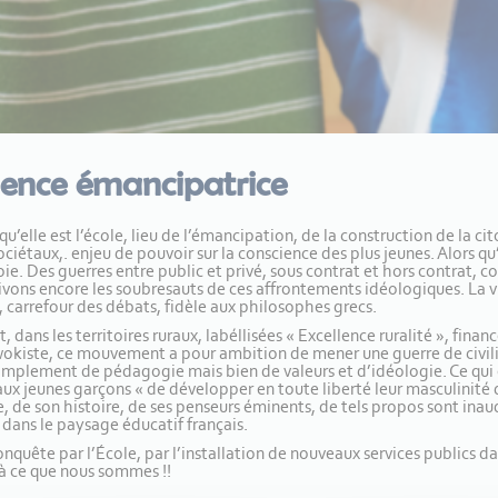
llence émancipatrice
u’elle est l’école, lieu de l’émancipation, de la construction de la c
ciétaux,. enjeu de pouvoir sur la conscience des plus jeunes. Alors qu
e. Des guerres entre public et privé, sous contrat et hors contrat, c
ivons encore les soubresauts de ces affrontements idéologiques. La vi
 carrefour des débats, fidèle aux philosophes grecs.
 dans les territoires ruraux, labéllisées « Excellence ruralité », fina
okiste, ce mouvement a pour ambition de mener une guerre de civilisa
 simplement de pédagogie mais bien de valeurs et d’idéologie. Ce qui
ux jeunes garçons « de développer en toute liberté leur masculinité 
 de son histoire, de ses penseurs éminents, de tels propos sont inau
ce dans le paysage éducatif français.
nquête par l’École, par l’installation de nouveaux services publics dan
é à ce que nous sommes !!