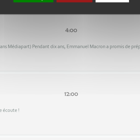
4:00
e dans Médiapart) Pendant dix ans, Emmanuel Macron a promis de prép
12:00
e écoute !