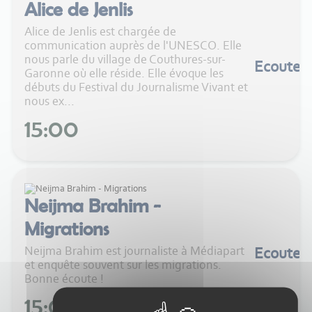
Alice de Jenlis
Alice de Jenlis est chargée de
communication auprès de l'UNESCO. Elle
nous parle du village de Couthures-sur-
Ecouter
Garonne où elle réside. Elle évoque les
débuts du Festival du Journalisme Vivant et
nous ex...
15:00
Neijma Brahim -
Migrations
Neijma Brahim est journaliste à Médiapart
Ecouter
et enquête souvent sur les migrations.
Bonne écoute !
15:00