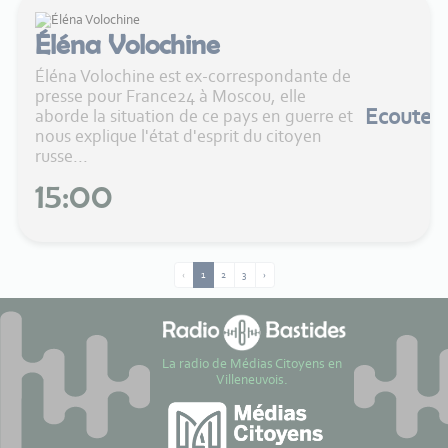
Éléna Volochine
Éléna Volochine est ex-correspondante de
presse pour France24 à Moscou, elle
Ecouter
aborde la situation de ce pays en guerre et
nous explique l'état d'esprit du citoyen
russe...
15:00
‹
1
2
3
›
La radio de Médias Citoyens en
Villeneuvois.