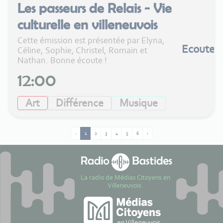
Les passeurs de Relais - Vie
culturelle en villeneuvois
Cette émission est présentée par Elyna,
Ecouter
Céline, Sophie, Christel, Romain et
Nathan. Bonne écoute !
12:00
Art
Différence
Musique
‹
1
2
3
4
5
6
›
La radio de Médias Citoyens en
Villeneuvois.