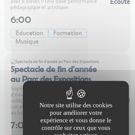
Ecouter
avec 8 élèves !! Une belle performance
pédagogique et artistique.
6:00
Education
Formation
Musique
Spectacle de fin d'année
au Parc des Expositions
Sophie Dalla Verde est professeur
d'éducation musicale et de chant choral au
Ecouter
collège Anatole France de Villeneuve sur
Notre site utilise des cookies
Lot et dispense des cours de chant choral
pour améliorer votre
au lycée Lot et Bastides. Sophie...
expérience et vous donne le
7:00
contrôle sur ceux que vous