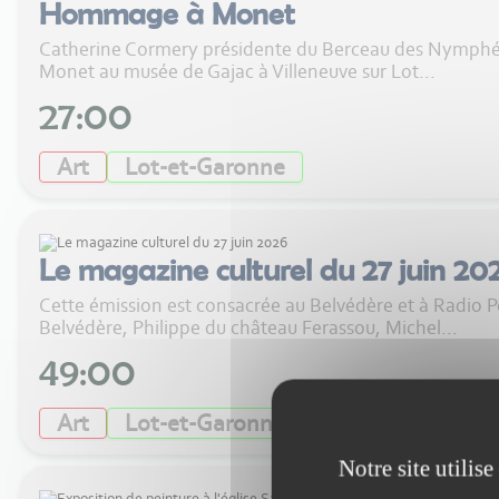
Hommage à Monet
Catherine Cormery présidente du Berceau des Nymphéas
Monet au musée de Gajac à Villeneuve sur Lot...
27:00
Art
Lot-et-Garonne
Le magazine culturel du 27 juin 20
Cette émission est consacrée au Belvédère et à Radio P
Belvédère, Philippe du château Ferassou, Michel...
49:00
Art
Lot-et-Garonne
Littérature
Notre site utilis