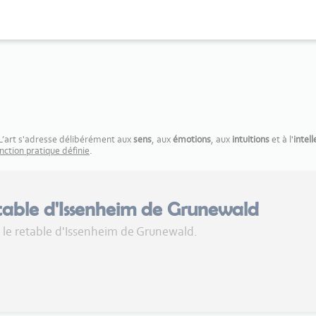
. L’art s'adresse délibérément aux
sens
, aux
émotions
, aux
intuitions
et à l'
intell
nction pratique définie
.
etable d'Issenheim de Grunewald
 le retable d'Issenheim de Grunewald.