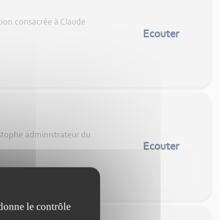
tion consacrée à Claude
Ecouter
istophe administrateur du
Ecouter
 donne le contrôle