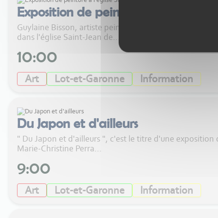
Exposition de peinture à l'église S
Guylaine Bisson, artiste peintre et autrice présente l'ex
dans l'église Saint-Jean de...
10:00
Art
Lot-et-Garonne
Information
Du Japon et d'ailleurs
" Du Japon et d'ailleurs ", c'est le titre d'une expositio
Marie-Christine Perra...
9:00
Art
Lot-et-Garonne
Information