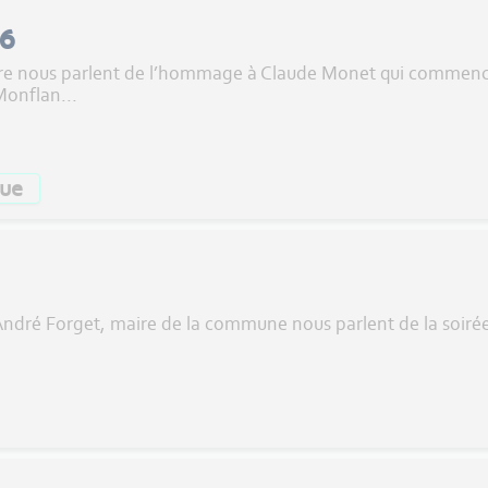
26
re nous parlent de l’hommage à Claude Monet qui commence 
Monflan...
ue
André Forget, maire de la commune nous parlent de la soirée