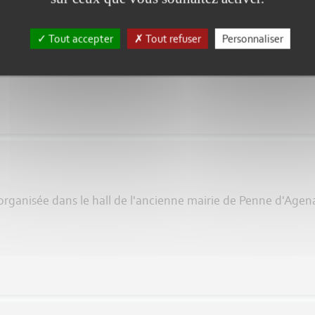
aint-Jean de Balerme
position organisée avec une sculptrice, un grapheur et un peint
Tout accepter
Tout refuser
Personnaliser
n organisée dans le hall de l'ancienne mairie de Penne d'Agenai