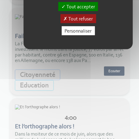
Tout accepter
Tout refuser
4:00
Personnaliser
Faillite d'État
La France figure parmi les pays d’Europe qui
investissent le moins dans la justice, 77 euros par an et
par habitant, contre 96 en Espagne, 100 en Italie, 136
en Allemagne, ou encore 138 aux Pa...
Ecouter
Citoyenneté
Education
4:00
Et l’orthographe alors !
Dans la moiteur de ce mois de juin, alors que des