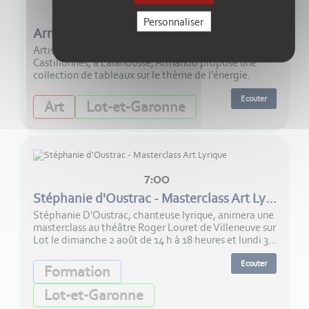
5:00
Personnaliser
Armando Bergallo expose à Lalandusse
Artiste originaire d"Uruguay, installé à côté de
Castillonnès, à Lalandusse, Armando propose une
collection de tableaux sur le thème de l'énergie.
Ecouter
Art
Lot-et-Garonne
7:00
Stéphanie d'Oustrac - Masterclass Art Lyrique
Stéphanie D'Oustrac, chanteuse lyrique, animera une
masterclass au théâtre Roger Louret de Villeneuve sur
Lot le dimanche 2 août de 14 h à 18 heures et lundi 3...
Ecouter
Formation
Lot-et-Garonne