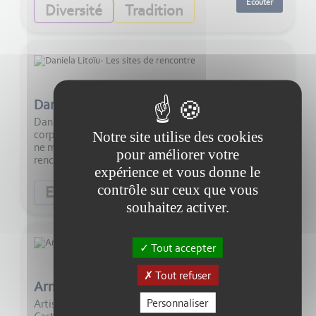
Ecouter
Diversité
Tradition
29:00
Daniela Litoïu- Les sites de rencontre
Daniela Litoïu, psychanalyste, psychanalyste
corporelle, nous parle dans son émission d'un sujet qui
Notre site utilise des cookies
ne manquera pas de vous surprendre : les sites de
pour améliorer votre
rencontre.
expérience et vous donne le
Ecouter
contrôle sur ceux que vous
Economie
Diversité
souhaitez activer.
Tout accepter
5:00
Tout refuser
Armando Bergallo expose à Lalandusse
Personnaliser
Artiste originaire d"Uruguay, installé à côté de