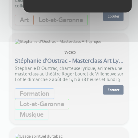
Castillonnès, à Lalandusse, Armando propose une
collection de tableaux sur le thème de l'énergie.
Ecouter
Art
Lot-et-Garonne
7:00
Stéphanie d'Oustrac - Masterclass Art Lyrique
Stéphanie D'Oustrac, chanteuse lyrique, animera une
masterclass au théâtre Roger Louret de Villeneuve sur
Lot le dimanche 2 août de 14 h à 18 heures et lundi 3...
Ecouter
Formation
Lot-et-Garonne
Musique