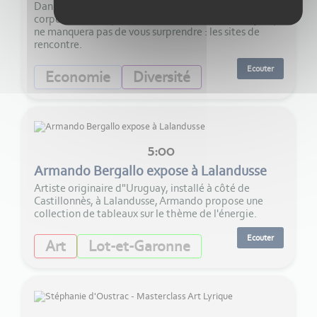
Daniela Litoïu, psychanalyste, psychanalyste
corporelle, nous parle dans son émission d'un sujet qui
ne manquera pas de vous surprendre : les sites de
rencontre.
Ecouter
Economie
Diversité
5:00
Armando Bergallo expose à Lalandusse
Artiste originaire d"Uruguay, installé à côté de
Castillonnès, à Lalandusse, Armando propose une
collection de tableaux sur le thème de l'énergie.
Ecouter
Art
Lot-et-Garonne