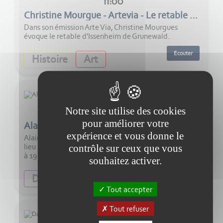
11:00
Christine Mourgue - Artevia - Le retable d'Issenheim de Grunewald
Dans son émission Arte Via, Christine Mourgues
évoque le retable d'Issenheim de Grunewald.
Ecouter
Histoire
Art
Notre site utilise des cookies
11:00
pour améliorer votre
Alain Leclerc - La fête Romaine d'Eysses
expérience et vous donne le
Alain Leclerc nous parle de la Fête romaine qui aura
lieu à la plaine d’Eysses dimanche 9 août de 10 heures
contrôle sur ceux que vous
à 19 heures.
souhaitez activer.
Ecouter
Diversité
Tradition
Tout accepter
Tout refuser