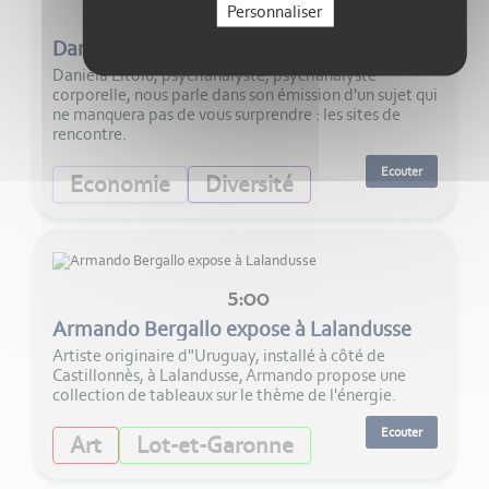
Personnaliser
29:00
Daniela Litoïu- Les sites de rencontre
Daniela Litoïu, psychanalyste, psychanalyste
corporelle, nous parle dans son émission d'un sujet qui
ne manquera pas de vous surprendre : les sites de
rencontre.
Ecouter
Economie
Diversité
5:00
Armando Bergallo expose à Lalandusse
Artiste originaire d"Uruguay, installé à côté de
Castillonnès, à Lalandusse, Armando propose une
collection de tableaux sur le thème de l'énergie.
Ecouter
Art
Lot-et-Garonne