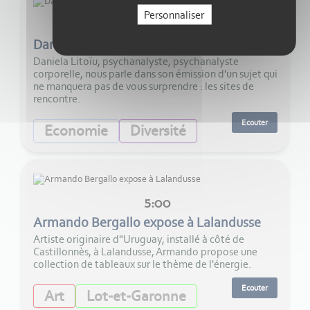
Personnaliser
29:00
Daniela Litoïu- Les sites de rencontre
Daniela Litoïu, psychanalyste, psychanalyste
corporelle, nous parle dans son émission d'un sujet qui
ne manquera pas de vous surprendre : les sites de
rencontre.
Ecouter
Economie
Diversité
5:00
Armando Bergallo expose à Lalandusse
Artiste originaire d"Uruguay, installé à côté de
Castillonnès, à Lalandusse, Armando propose une
collection de tableaux sur le thème de l'énergie.
Ecouter
Art
Lot-et-Garonne