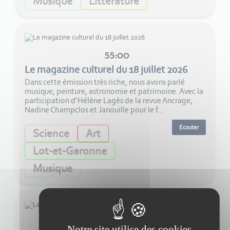
Musique
Littérature
55:00
Le magazine culturel du 18 juillet 2026
Dans cette émission très riche, nous avons parlé
musique, peinture, astronomie et patrimoine. Avec la
participation d’Hélène Lagès de la revue Ancrage,
Nadine Champclos et Janouille pour le f...
Ecouter
Science
Art
Lot-et-Garonne
Musique
55:00
Notre site utilise des cookies