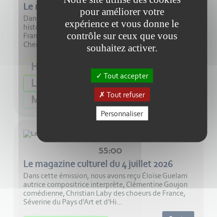
Le magazine culturel de la semaine 28-2026
pour améliorer votre
Dans cette émission très riche, nous avons parlé
expérience et vous donne le
histoire avec Alice Oudet, archéologie avec Jean-
contrôle sur ceux que vous
François Garnier, écologie humaine avec Youki et Paul
Chemineau, solidarité et créativité avec Clai...
souhaitez activer.
Ecouter
Histoire
Tout accepter
Lot-et-Garonne
Tout refuser
Musique
Littérature
Personnaliser
55:00
Le magazine culturel du 4 juillet 2026
Dans cette émission, nous avons reçu Éloïse Guelam
autrice compositrice interprète, Clémentine Goujon
comédienne, Christian Laby des choeurs de France,
Séverine du Pays d'Art et d'Hi...