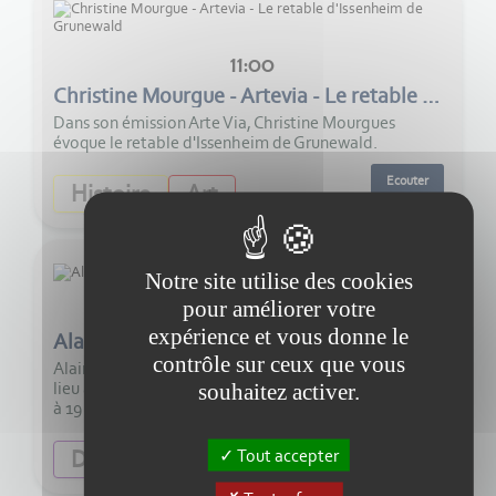
11:00
Christine Mourgue - Artevia - Le retable d'Issenheim de Grunewald
Dans son émission Arte Via, Christine Mourgues
évoque le retable d'Issenheim de Grunewald.
Ecouter
Histoire
Art
Notre site utilise des cookies
pour améliorer votre
11:00
expérience et vous donne le
Alain Leclerc - La fête Romaine d'Eysses
contrôle sur ceux que vous
Alain Leclerc nous parle de la Fête romaine qui aura
lieu à la plaine d’Eysses dimanche 9 août de 10 heures
souhaitez activer.
à 19 heures.
Ecouter
Diversité
Tradition
Tout accepter