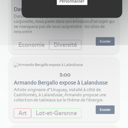
29:00
Personnaliser
Daniela Litoïu- Les sites de rencontre
Daniela Litoïu, psychanalyste, psychanalyste
corporelle, nous parle dans son émission d'un sujet qui
ne manquera pas de vous surprendre : les sites de
rencontre.
Ecouter
Economie
Diversité
5:00
Armando Bergallo expose à Lalandusse
Artiste originaire d"Uruguay, installé à côté de
Castillonnès, à Lalandusse, Armando propose une
collection de tableaux sur le thème de l'énergie.
Ecouter
Art
Lot-et-Garonne