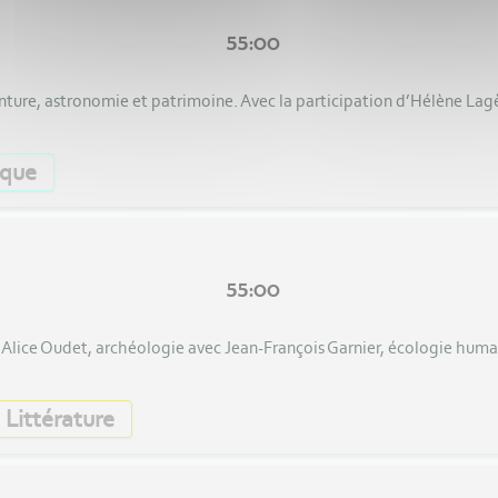
55:00
inture, astronomie et patrimoine. Avec la participation d’Hélène Lag
que
55:00
c Alice Oudet, archéologie avec Jean-François Garnier, écologie humai
Littérature