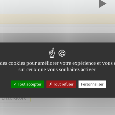
e des cookies pour améliorer votre expérience et vous
44:00
sur ceux que vous souhaitez activer.
 Bisson, patrimoine avec Roxane Lenepveu, du Pays d’art et d’histoir
Tout accepter
Tout refuser
Personnaliser
Littérature