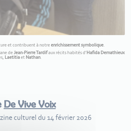
ture et contribuent à notre
enrichissement symbolique
.
itane de
Jean-Pierre Tardif
aux récits habités d’
Hafida Demathieux
es,
Laetitia
et
Nathan
.
e
De Vive Voix
ine culturel du 14 février 2026