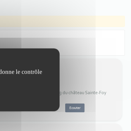
 donne le contrôle
e, Gabrielle et Philippe Castaing du château Sainte-Foy
Ecouter