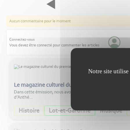
Aucun commentaire pour le moment
Connectez-vous
Vous devez être connecté pour commenter les articles
Notre site utilis
Le magazine culturel du premier août 2026
Dans cette émission, nous avons parlé peinture avec Guylaine
d’Anthé...
Histoire
Lot-et-Garonne
Musique