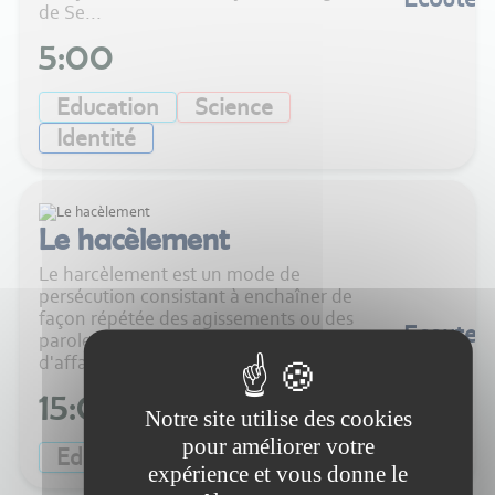
de Se...
5:00
Education
Science
Identité
Le hacèlement
Le harcèlement est un mode de
persécution consistant à enchaîner de
façon répétée des agissements ou des
Ecouter
paroles hostiles afin de démoraliser et
d'affaiblir psycho...
15:00
Notre site utilise des cookies
pour améliorer votre
Education
Harcèlement
expérience et vous donne le