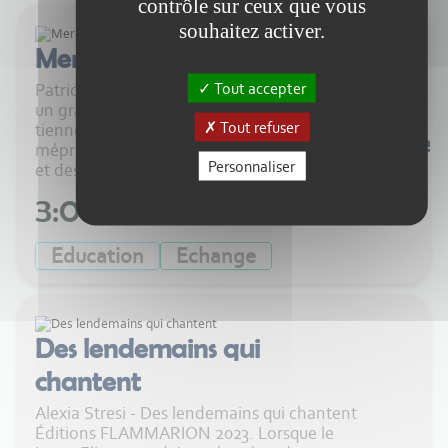
contrôle sur ceux que vous
souhaitez activer.
Merci
Tout accepter
Patrick Figeac et Radiobastides adressent
un grand merci aux enseignants qui
Tout refuser
tiennent l’École à bout de bras, en dépit du
Ecouter
mépris, de la baisse continue des budgets
Personnaliser
et des virages p...
3:00
Education
Echange
Des lendemains qui
chantent
Alexia Stresi - Des lendemains qui chantent
Éditions FLAMMARION 2023. Lorsque le