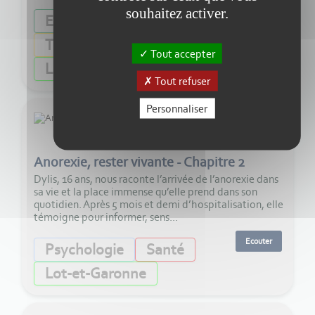
souhaitez activer.
Ecouter
Ecologie
Animaux
Tradition
Tout accepter
Lot-et-Garonne
Tout refuser
Personnaliser
40:00
Anorexie, rester vivante - Chapitre 2
Dylis, 16 ans, nous raconte l’arrivée de l’anorexie dans
sa vie et la place immense qu’elle prend dans son
quotidien. Après 5 mois et demi d’hospitalisation, elle
témoigne pour informer, sens...
Ecouter
Psychologie
Santé
Lot-et-Garonne