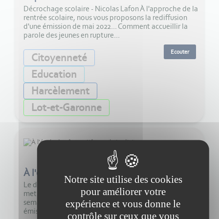
Décrochage scolaire - Nicolas Lafon À l'approche de la
rentrée scolaire, nous vous proposons la rediffusion
d'une émission de mai 2022... Comment accueillir la
parole des jeunes en rupture...
Ecouter
Citoyenneté
Education
Harcèlement
Lot-et-Garonne
35:00
À l'école des ânes - L'âne et le jardinier
Notre site utilise des cookies
Le dernier dimanche de chaque mois, Aurélia Zahedi
pour améliorer votre
met en lumière un portrait dans son paysage. Cette
semaine, nous vous proposons la rediffusion d'une
expérience et vous donne le
émission du 30 mai 2021. À chaque renco...
contrôle sur ceux que vous