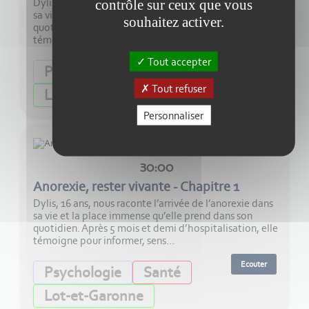
Dylis, 16 ans, nous raconte l’arrivée de l’anorexie dans
contrôle sur ceux que vous
sa vie et la place immense qu’elle prend dans son
souhaitez activer.
quotidien. Après 5 mois et demi d’hospitalisation, elle
témoigne pour informer, sens...
Tout accepter
Ecouter
Psychologie
Santé
Tout refuser
Lot-et-Garonne
Personnaliser
30:00
Anorexie, rester vivante - Chapitre 1
Dylis, 16 ans, nous raconte l’arrivée de l’anorexie dans
sa vie et la place immense qu’elle prend dans son
quotidien. Après 5 mois et demi d’hospitalisation, elle
témoigne pour informer, sens...
Ecouter
Psychologie
Santé
Lot-et-Garonne