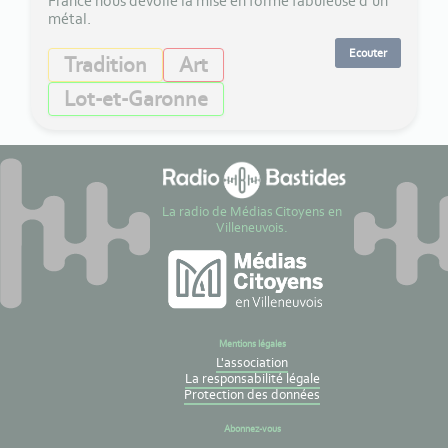
France nous dévoile la mise en forme fabuleuse d’un
métal.
Ecouter
Tradition
Art
Lot-et-Garonne
La radio de Médias Citoyens en
Villeneuvois.
Mentions légales
L'association
La responsabilité légale
Protection des données
Abonnez-vous