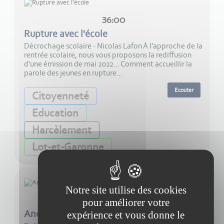
36:00
Rupture avec l'école
Décrochage scolaire - Nicolas Lafon À l'approche de la
rentrée scolaire, nous vous proposons la rediffusion
d'une émission de mai 2022... Comment accueillir la
parole des jeunes en rupture...
Ecouter
Citoyenneté
Education
Harcèlement
Lot-et-Garonne
Notre site utilise des cookies
40:00
pour améliorer votre
Anorexie, rester vivante - Chapitre 2
expérience et vous donne le