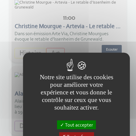
11:00
Christine Mourgue - Artevia - Le retable d'Issenheim de Grunewald
Dans son émission Arte Via, Christine Mourgues
évoque le retable d'Issenheim de Grunewald.
Ecouter
Histoire
Art
Notre site utilise des cookies
pour améliorer votre
11:00
expérience et vous donne le
Alain Leclerc - La fête Romaine d'Eysses
contrôle sur ceux que vous
Alain Leclerc nous parle de la Fête romaine qui aura
lieu à la plaine d’Eysses dimanche 9 août de 10 heures
souhaitez activer.
à 19 heures.
Ecouter
Diversité
Tradition
Tout accepter