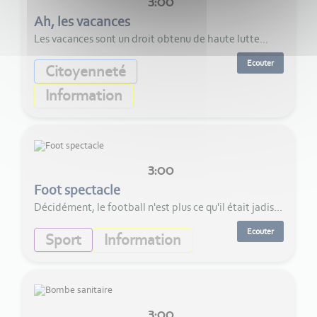
3:00
Ah, les vacances
Les vacances sont un droit obtenu de haute lutte...
Ecouter
Citoyenneté
Information
3:00
Foot spectacle
Décidément, le football n'est plus ce qu'il était jadis...
Ecouter
Sport
Information
3:00