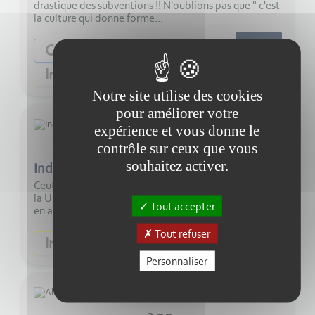
drastique des subventions !! N'oublions pas que " c'est
la culture qui donne forme...
Ecouter
Citoyenneté
Information
Notre site utilise des cookies
pour améliorer votre
expérience et vous donne le
contrôle sur ceux que vous
4:00
souhaitez activer.
Indignité
Ceuta, enclave espagnole en territoire marocain a fait
la Une de l'actualité le week-end dernier. Petit retour
Tout accepter
en arrière !!
Tout refuser
Ecouter
Information
Personnaliser