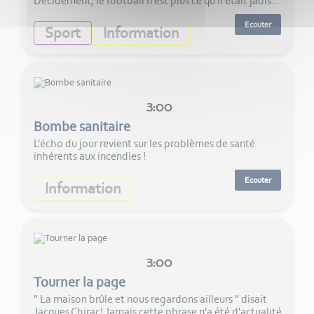
Décidément, le football n'est plus ce qu'il était jadis...
Ecouter
Sport
Information
3:00
Bombe sanitaire
L'écho du jour revient sur les problèmes de santé
inhérents aux incendies !
Ecouter
Information
3:00
Tourner la page
" La maison brûle et nous regardons ailleurs " disait
Jacques Chirac! Jamais cette phrase n'a été d'actualité.