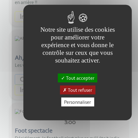
en arrière !!
Ecouter
Information
Notre site utilise des cookies
pour améliorer votre
expérience et vous donne le
3:00
contrôle sur ceux que vous
Ah, les vacances
souhaitez activer.
Les vacances sont un droit obtenu de haute lutte...
Ecouter
Tout accepter
Citoyenneté
Information
Tout refuser
Personnaliser
3:00
Foot spectacle