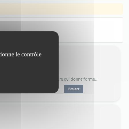
 donne le contrôle
'oublions pas que " c'est la culture qui donne forme...
Ecouter