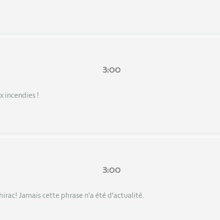
3:00
x incendies !
3:00
hirac! Jamais cette phrase n'a été d'actualité.