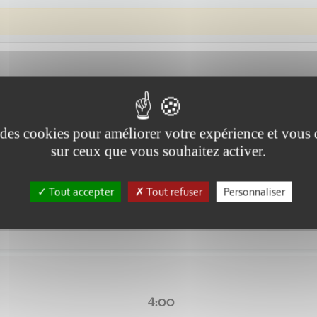
e des cookies pour améliorer votre expérience et vous
sur ceux que vous souhaitez activer.
3:00
Tout accepter
Tout refuser
Personnaliser
ans ce secteur qui sont menacées, baisse drastique des subventions !! N
4:00