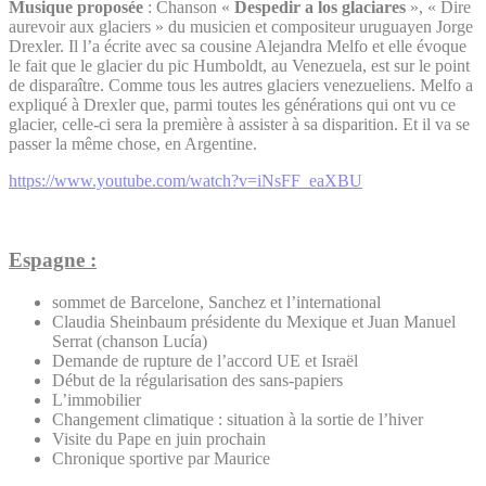
Musique proposée
: Chanson «
Despedir a los glaciares
», « Dire
aurevoir aux glaciers » du musicien et compositeur uruguayen Jorge
Drexler. Il l’a écrite avec sa cousine Alejandra Melfo et elle évoque
le fait que le glacier du pic Humboldt, au Venezuela, est sur le point
de disparaître. Comme tous les autres glaciers venezueliens. Melfo a
expliqué à Drexler que, parmi toutes les générations qui ont vu ce
glacier, celle-ci sera la première à assister à sa disparition. Et il va se
passer la même chose, en Argentine.
https://www.youtube.com/watch?v=iNsFF_eaXBU
Espagne
:
sommet de Barcelone, Sanchez et l’international
Claudia Sheinbaum présidente du Mexique et Juan Manuel
Serrat (chanson Lucía)
Demande de rupture de l’accord UE et Israël
Début de la régularisation des sans-papiers
L’immobilier
Changement climatique : situation à la sortie de l’hiver
Visite du Pape en juin prochain
Chronique
sportive par Maurice