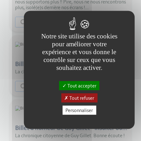
nous supportons plus !! Pire, nous ne nous rencontrons
plus, isolé(e)s derrière nos écrans !...
Ecouter
Citoyenneté
Notre site utilise des cookies
pour améliorer votre
expérience et vous donne le
6:00
contrôle sur ceux que vous
Billet d'humeur de Guy Gillet - Liberté sexuelle
souhaitez activer.
La chronique citoyenne de Guy Gillet. Bonne écoute !
Ecouter
Citoyenneté
Tout accepter
Tout refuser
Personnaliser
5:00
Billet d'humeur de Guy Gillet - Insulter ou maltraiter autrui
La chronique citoyenne de Guy Gillet. Bonne écoute !