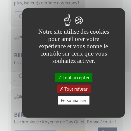
plus, isolé(e)s derrière nos écrans !...
Ecouter
Citoyenneté
Notre site utilise des cookies
pour améliorer votre
expérience et vous donne le
6:00
contrôle sur ceux que vous
Billet d'humeur de Guy Gillet - Liberté sexuelle
souhaitez activer.
La chronique citoyenne de Guy Gillet. Bonne écoute !
Ecouter
Citoyenneté
Tout accepter
Tout refuser
Personnaliser
5:00
Billet d'humeur de Guy Gillet - Insulter ou maltraiter autrui
La chronique citoyenne de Guy Gillet. Bonne écoute !