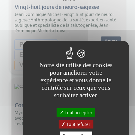
Vingt-huit jours de neuro-sagesse
Jean Dominique Michel : vingt-huit jours de neuro-
sagesse Anthropologue de la santé, expert en santé
publique et spécialiste de la salutogenèse, Jean-
Dominique Michel a trava...
Ecouter
Psychologie
Economie
Vulgarisation
Notre site utilise des cookies
pour améliorer votre
expérience et vous donne le
contrôle sur ceux que vous
souhaitez activer.
2:00
Contes inspirants - Les loups-garous
Tout accepter
Myriam Besson vous propose de ponctuer votre été
avec une série de douze contes inspirants. Aujourd'hui,
Les loups-garous.
Tout refuser
Ecouter