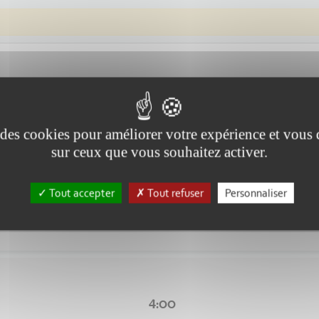
e des cookies pour améliorer votre expérience et vous
sur ceux que vous souhaitez activer.
3:00
Tout accepter
Tout refuser
Personnaliser
ans ce secteur qui sont menacées, baisse drastique des subventions !! N
4:00