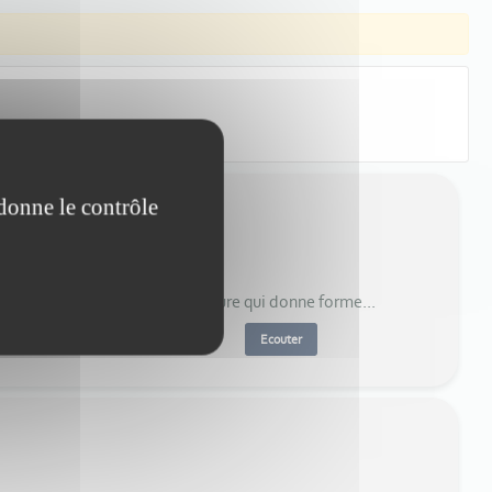
 donne le contrôle
'oublions pas que " c'est la culture qui donne forme...
Ecouter