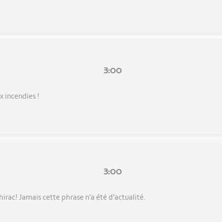
3:00
x incendies !
3:00
hirac! Jamais cette phrase n'a été d'actualité.