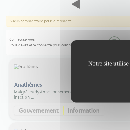
Aucun commentaire pour le moment
Connectez-vous
Vous devez être connecté pour commenter les articles
Notre site utilis
Anathèmes
Malgré les dysfonctionnements qui apparaissent dans la lutte 
inaction....
Gouvernement
Information