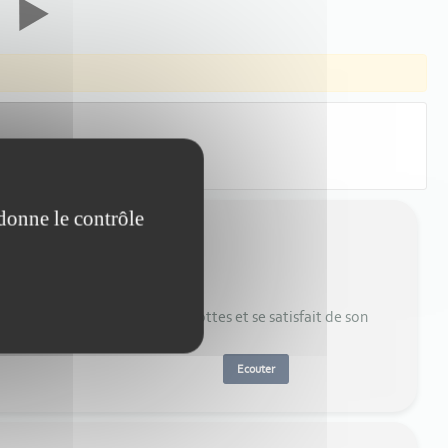
 donne le contrôle
nement reste droit dans ses bottes et se satisfait de son
Ecouter