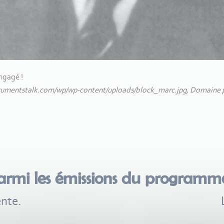
ngagé !
documentstalk.com/wp/wp-content/uploads/block_marc.jpg, Domaine 
armi les émissions du program
nte.