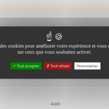
e des cookies pour améliorer votre expérience et vous
sur ceux que vous souhaitez activer.
4:00
Tout accepter
Tout refuser
Personnaliser
s du terrible drame de Cran Montana...
4:00