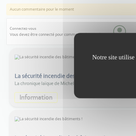
Aucun commentaire pour le moment
Connectez-vous
Vous devez être connecté pour commenter les articles
Notre site utilis
La sécurité incendie des bâtiments ! #2
La chronique laïque de Michel Labourdette analyse les raison
Information