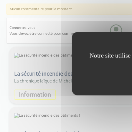
Aucun commentaire pour le moment
Connectez-vous
Vous devez être connecté pour commenter les articles
Notre site utilis
La sécurité incendie des bâtiments ! #2
La chronique laïque de Michel Labourdette analyse les raison
Information