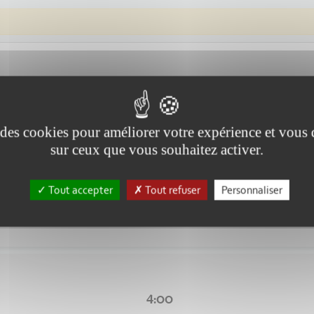
e des cookies pour améliorer votre expérience et vous
sur ceux que vous souhaitez activer.
4:00
Tout accepter
Tout refuser
Personnaliser
s du terrible drame de Cran Montana...
4:00