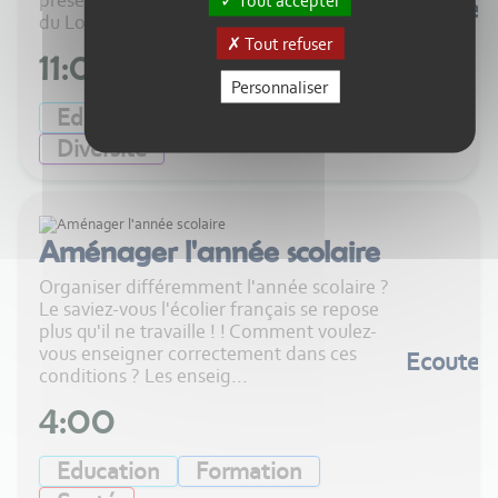
présents sur stand des radios associatives
Tout accepter
Ecouter
du Lot-et-Garonne lors...
Tout refuser
11:00
Personnaliser
Education
Formation
Diversité
Aménager l'année scolaire
Organiser différemment l'année scolaire ?
Le saviez-vous l'écolier français se repose
plus qu'il ne travaille ! ! Comment voulez-
vous enseigner correctement dans ces
Ecouter
conditions ? Les enseig...
4:00
Education
Formation