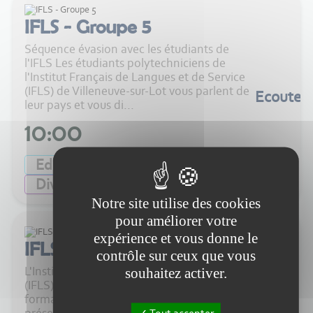
IFLS - Groupe 5
Séquence évasion avec les étudiants de
l'IFLS Les étudiants polytechniciens de
l'Institut Français de Langues et de Service
(IFLS) de Villeneuve-sur-Lot vous parlent de
Ecouter
leur pays et vous di...
10:00
Education
Formation
Diversité
Notre site utilise des cookies
pour améliorer votre
expérience et vous donne le
IFLS - Groupe 4
contrôle sur ceux que vous
L'Institut Français de Langue et de Service
souhaitez activer.
(IFLS) Les étudiants Polytechniciens en
formation accélérée de français étaient