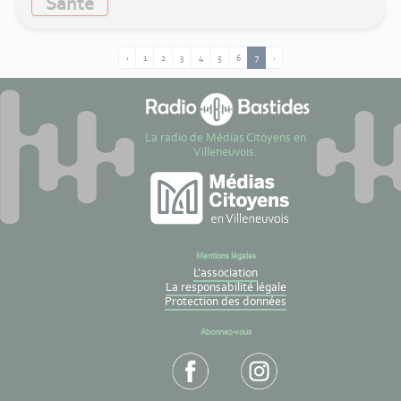
Santé
‹
1
2
3
4
5
6
7
›
La radio de Médias Citoyens en
Villeneuvois.
Mentions légales
L'association
La responsabilité légale
Protection des données
Abonnez-vous