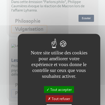
Dans cette émission "Parlons philo", Philippe
Caumières évoque la réaction de Macron lors de
l'affaire Lyhanna.
Ecouter
Philosophie
Vulgarisation
Notre site utilise des cookies
13:00
pour améliorer votre
Les mécanismes psychiques de défense #1
expérience et vous donne le
Philippe Caumières nous parle des mécanismes
contrôle sur ceux que vous
psychiques que notre cerveau imagine afin de de nous
défendre.
souhaitez activer.
Ecouter
Philosophie
Tout accepter
Psychologie
Tout refuser