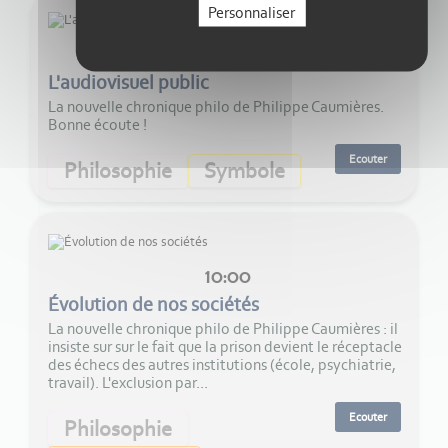
Personnaliser
13:00
L'audiovisuel public
La nouvelle chronique philo de Philippe Caumières.
Bonne écoute !
Ecouter
Philosophie
Symbole
10:00
Évolution de nos sociétés
La nouvelle chronique philo de Philippe Caumières : il
insiste sur sur le fait que la prison devient le réceptacle
des échecs des autres institutions (école, psychiatrie,
travail). L'exclusion par...
Ecouter
Philosophie