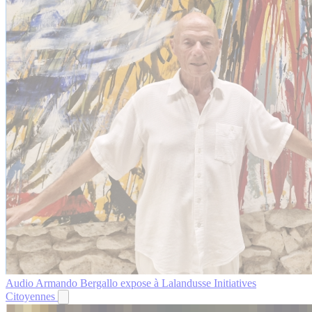
Audio
Armando Bergallo expose à Lalandusse
Initiatives
Citoyennes