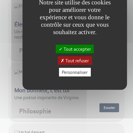
Notre site utilise des cookies
pour améliorer votre
5:00
expérience et vous donne le
Électrisée
contrôle sur ceux que vous
souhaitez activer.
Un nouveau poème de Virginie : Électrisée, un voyage
nocturne sous un ciel orageux... bonne écoute !
Ecouter
Tout accepter
Philosophie
Tout refuser
Personnaliser
5:00
Mon bonheur, c'est toi
Une poésie inspirante de Virginie.
Ecouter
Philosophie