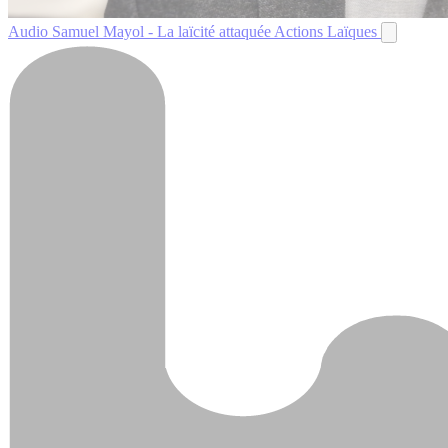
Audio
Samuel Mayol - La laïcité attaquée
Actions Laïques