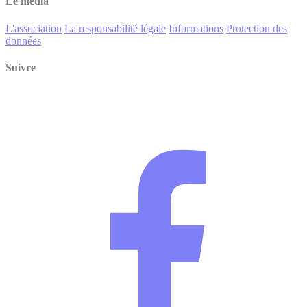
Le média
L'association
La responsabilité légale
Informations
Protection des
données
Suivre